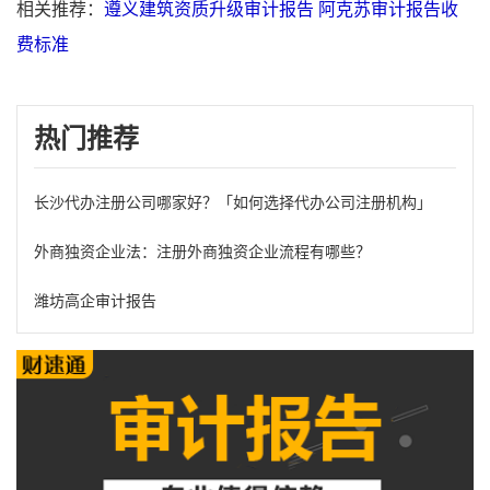
相关推荐：
遵义建筑资质升级审计报告
阿克苏审计报告收
费标准
热门推荐
长沙代办注册公司哪家好？「如何选择代办公司注册机构」
外商独资企业法：注册外商独资企业流程有哪些？
潍坊高企审计报告