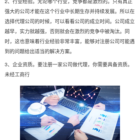
2、行业经验。无论哪个行业，竞争都是激烈的。只有真正
强大的公司才能在这个行业中长期生存并持续发展。所以在
选择代理公司的时候，可以看看公司的成立时间。公司成立
越早，实力就越强，否则就会在激烈的竞争中被淘汰。同
时，这也意味着行业经验非常丰富，能够对注册公司可能遇
到的问题给出适当的解决方案。
3、企业资质。要注册一家公司做代理，你需要具备资质。
未经工商行