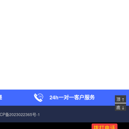
递
24h一对一客户服务
顶 ↑
底 ↓
CP备2023022365号-1
拨打电话