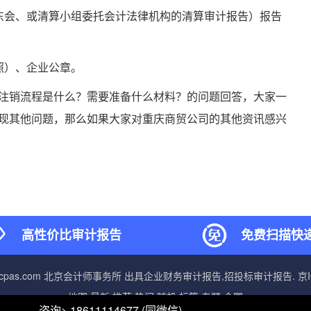
东会、或清算小组委托会计法律机构的清算审计报告）报告
照）、企业公章。
注销流程是什么？需要准备什么材料？的问题回答，大家一
现其他问题，那么如果大家对重庆商贸公司的其他资讯感兴
高性价比审计报告
免费扫描快
jcpas.com
北京会计师事务所
出具企业财务审计报告,招投标审计报告.
京I
地图
最新
推荐
热门
随机
标签
专题
全国
咨询> 18611114677 (同微信)