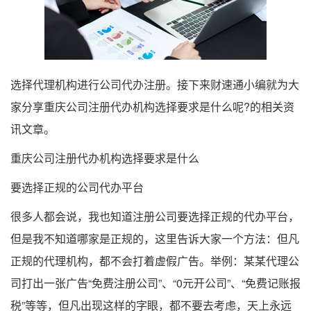
选择代理机构进行公司代办注册。接下来财速通小编就为大
家分享重庆公司注册代办机构选择要求是什么呢?的相关资
讯文章。
重庆公司注册代办机构选择要求是什么
要选择正规的公司代办平台
很多人都会说，我也知道注册公司要选择正规的代办平台，
但是我不知道哪家是正规的，这里告诉大家一个方法：但凡
正规的代理机构，都不会打着虚假广告。举例：某某代理公
司打出一张广告“免费注册公司”、“0元开公司”、“免费记账报
税”等等，但凡出现这样的字眼，都不要去考虑，天上永远