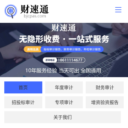
首页
年度审计
财务审计
招投标审计
专项审计
增资验资报告
关于我们