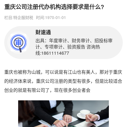
重庆公司注册代办机构选择要求是什么?
栏目:
特企服财税
时间:1970-01-01
财速通
出具：年度审计、财务审计、招投标审
计、专项审计、验资报告 咨询热
线:18611114677
重庆也被称为山城，可以说是有江山也有美人，那对于重庆
的经济体来说，重庆公司注册的类型有很多，但是比较适合
创业的就是有限公司了，现在很多创业者会