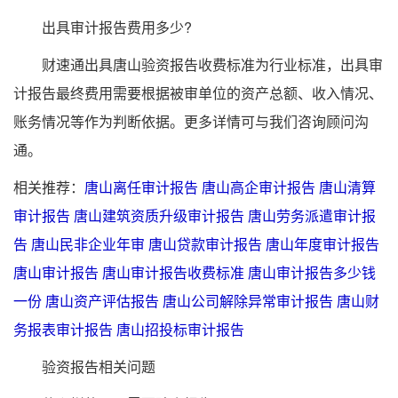
出具审计报告费用多少?
财速通出具唐山验资报告收费标准为行业标准，出具审
计报告最终费用需要根据被审单位的资产总额、收入情况、
账务情况等作为判断依据。更多详情可与我们咨询顾问沟
通。
相关推荐：
唐山离任审计报告
唐山高企审计报告
唐山清算
审计报告
唐山建筑资质升级审计报告
唐山劳务派遣审计报
告
唐山民非企业年审
唐山贷款审计报告
唐山年度审计报告
唐山审计报告
唐山审计报告收费标准
唐山审计报告多少钱
一份
唐山资产评估报告
唐山公司解除异常审计报告
唐山财
务报表审计报告
唐山招投标审计报告
验资报告相关问题