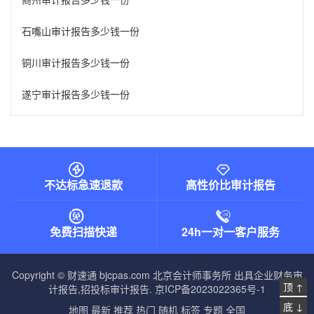
石嘴山审计报告多少钱一份
铜川审计报告多少钱一份
遂宁审计报告多少钱一份
不达标急速退款
高性价比审计报告
免费扫描快递
24h一对一客户服务
Copyright © 财速通 bjcpas.com
北京会计师事务所
出具企业财务审
顶 ↑
计报告,招投标审计报告.
京ICP备2023022365号-1
底 ↓
地图
最新
推荐
热门
随机
标签
专题
全国