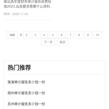
掖出具年度财务审计报告收费标
准2023,出具要求需要什么资料,
可加急当天可出!咨询
时间：2023-11-03
18611114677 (同v信) 一般
1500~3500元一份,专业出具审
计报告.
306
1
2
3
4
5
6
7
8
9
10
下一页
尾页
热门推荐
珠海审计报告多少钱一份
扬州审计报告多少钱一份
苏州审计报告多少钱一份