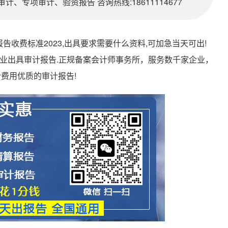
、专项审计、验资报告 咨询热线:18611114677
收费标准2023,出具要求需要什么资料,可加急当天可出!
00元一份,专业出具审计报告.正规备案会计师事务所，服务数千家企业，
费用优质的审计报告!