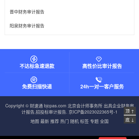
晋中财务审计报告
阳泉财务审计报告
不达标急速退款
高性价比审计报告
免费扫描快递
24h一对一客户服务
Copyright © 财速通 bjcpas.com
北京会计师事务所
出具企业财务审
顶 ↑
计报告,招投标审计报告.
京ICP备2023022365号-1
底 ↓
地图
最新
推荐
热门
随机
标签
专题
全国