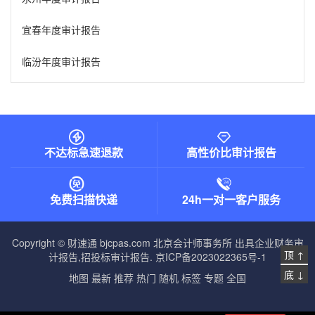
宜春年度审计报告
临汾年度审计报告
不达标急速退款
高性价比审计报告
免费扫描快递
24h一对一客户服务
Copyright © 财速通 bjcpas.com
北京会计师事务所
出具企业财务审
顶 ↑
计报告,招投标审计报告.
京ICP备2023022365号-1
底 ↓
地图
最新
推荐
热门
随机
标签
专题
全国