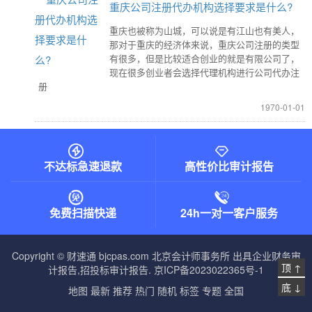
重庆公司注册代办机构选择要求是什么?
重庆也被称为山城，可以说是有江山也有美人，
那对于重庆的经济体来说，重庆公司注册的类型
有很多，但是比较适合创业的就是有限公司了，
现在很多创业者会选择代理机构进行公司代办注
册
1970-01-01
不达标急速退款
高性价比审计报告
免费扫描快递
24h一对一客户服务
Copyright © 财速通 bjcpas.com
北京会计师事务所
出具企业财务审
顶 ↑
计报告,招投标审计报告.
京ICP备2023022365号-1
底 ↓
地图
最新
推荐
热门
随机
标签
专题
全国